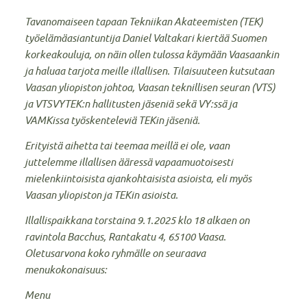
Tavanomaiseen tapaan Tekniikan Akateemisten (TEK)
työelämäasiantuntija Daniel Valtakari kiertää Suomen
korkeakouluja, on näin ollen tulossa käymään Vaasaankin
ja haluaa tarjota meille illallisen. Tilaisuuteen kutsutaan
Vaasan yliopiston johtoa, Vaasan teknillisen seuran (VTS)
ja VTSVYTEK:n hallitusten jäseniä sekä VY:ssä ja
VAMKissa työskenteleviä TEKin jäseniä.
Erityistä aihetta tai teemaa meillä ei ole, vaan
juttelemme illallisen ääressä vapaamuotoisesti
mielenkiintoisista ajankohtaisista asioista, eli myös
Vaasan yliopiston ja TEKin asioista.
Illallispaikkana torstaina 9.1.2025 klo 18 alkaen on
ravintola Bacchus, Rantakatu 4, 65100 Vaasa.
Oletusarvona koko ryhmälle on seuraava
menukokonaisuus:
Menu