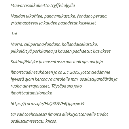
Maa-artisokkakeitto tryffeliöljyllä
Naudan ulkofilee, punaviinikastike, fondant-peruna,
yrttimaustevoi ja kauden paahdetut kasvikset
-tai-
Nieriä, tilliperuna-fondant, hollandaisekastike,
pikkelöityä porkkanaa ja kauden paahdetut kasvikset
Suklaajäädyke ja muscatossa marinoituja marjoja
Ilmoittaudu etukäteen jo to 2.1.2025, jotta tiedämme
hyvissä ajoin kertoa ravintolalle mm. osallistujamäärän ja
ruoka-ainerajoitteet. Täytäpä siis joko
ilmoittautumislomake
https://forms.gle/FhQ6DWF6fjppxpvJ9
tai vaihtoehtoisesti ilmoita allekirjoittaneelle tiedot
osallistumisestasi, kiitos.