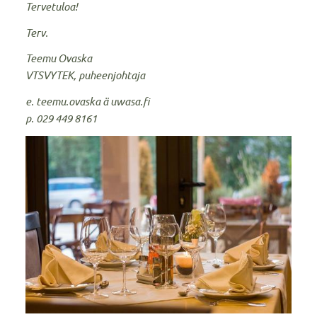
Tervetuloa!
Terv.
Teemu Ovaska
VTSVYTEK, puheenjohtaja
e. teemu.ovaska ä uwasa.fi
p. 029 449 8161